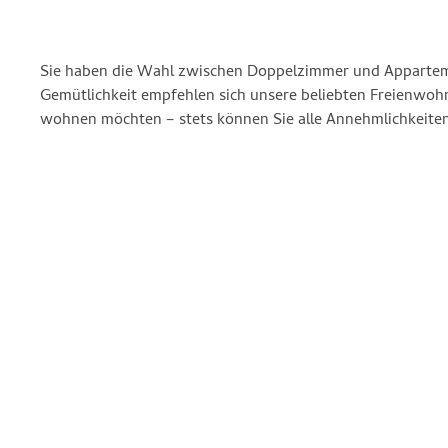
Sie haben die Wahl zwischen Doppelzimmer und Appartem
Wir haben für jeden Geschmack und jeden Geldbeutel das Rich
Gemütlichkeit empfehlen sich unsere beliebten Freienwoh
sich. Lassen Sie Ihre Seele baumeln und genießen Sie unseren 
wohnen möchten – stets können Sie alle Annehmlichkeite