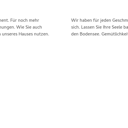
ent. Für noch mehr
tige – überzeugen Sie
nungen. Wie Sie auch
fantastischen Blick auf
n unseres Hauses nutzen.
den Bodensee. Gemütlichkeit,