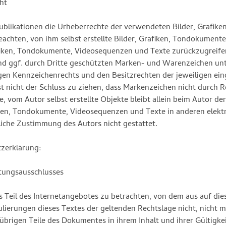
ht
n Publikationen die Urheberrechte der verwendeten Bilder, Grafik
achten, von ihm selbst erstellte Bilder, Grafiken, Tondokument
fiken, Tondokumente, Videosequenzen und Texte zurückzugreifen
d ggf. durch Dritte geschützten Marken- und Warenzeichen unt
gen Kennzeichenrechts und den Besitzrechten der jeweiligen ein
 nicht der Schluss zu ziehen, dass Markenzeichen nicht durch Re
, vom Autor selbst erstellte Objekte bleibt allein beim Autor der
en, Tondokumente, Videosequenzen und Texte in anderen elekt
liche Zustimmung des Autors nicht gestattet.
tzerklärung:
ftungsausschlusses
ls Teil des Internetangebotes zu betrachten, von dem aus auf di
lierungen dieses Textes der geltenden Rechtslage nicht, nicht m
 übrigen Teile des Dokumentes in ihrem Inhalt und ihrer Gültigk