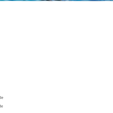
de
de