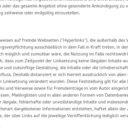
iten oder das gesamte Angebot ohne gesonderte Ankündigung zu v
g zeitweise oder endgültig einzustellen.
rweisen auf fremde Webseiten ("Hyperlinks"), die außerhalb de
gsverpflichtung ausschließlich in dem Fall in Kraft treten, in d
ch möglich und zumutbar wäre, die Nutzung im Falle rechtswidri
ch, dass zum Zeitpunkt der Linksetzung keine illegalen Inhalte a
le und zukünftige Gestaltung, die Inhalte oder die Urheberschaf
nfluss. Deshalb distanziert er sich hiermit ausdrücklich von allen 
r Linksetzung verändert wurden. Diese Feststellung gilt für alle
nks und Verweise sowie für Fremdeinträge in vom Autor eingeri
issen, Mailinglisten und in allen anderen Formen von Datenbanke
r illegale, fehlerhafte oder unvollständige Inhalte und insbesond
erart dargebotener Informationen entstehen, haftet allein der A
, der über Links auf die jeweilige Veröffentlichung lediglich ver