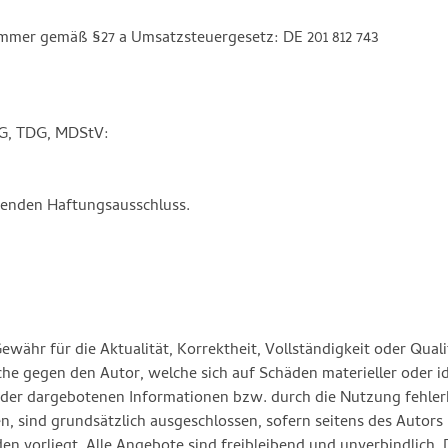
mmer gemäß §27 a Umsatzsteuergesetz: DE 201 812 743
MG, TDG, MDStV:
lgenden Haftungsausschluss.
währ für die Aktualität, Korrektheit, Vollständigkeit oder Quali
e gegen den Autor, welche sich auf Schäden materieller oder ide
der dargebotenen Informationen bzw. durch die Nutzung fehlerh
, sind grundsätzlich ausgeschlossen, sofern seitens des Autors 
en vorliegt. Alle Angebote sind freibleibend und unverbindlich. 