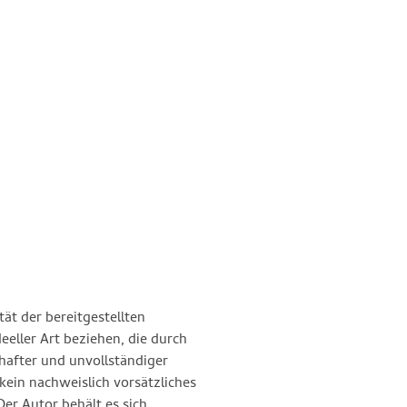
tät der bereitgestellten
eller Art beziehen, die durch
after und unvollständiger
kein nachweislich vorsätzliches
Der Autor behält es sich